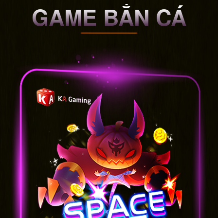
GAME BẮN CÁ