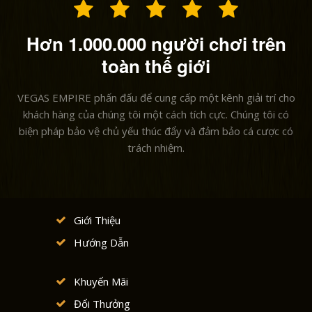
Hơn 1.000.000 người chơi trên
toàn thế giới
VEGAS EMPIRE phấn đấu để cung cấp một kênh giải trí cho
khách hàng của chúng tôi một cách tích cực. Chúng tôi có
biện pháp bảo vệ chủ yếu thúc đẩy và đảm bảo cá cược có
trách nhiệm.
Giới Thiệu
Hướng Dẫn
Khuyến Mãi
Đổi Thưởng