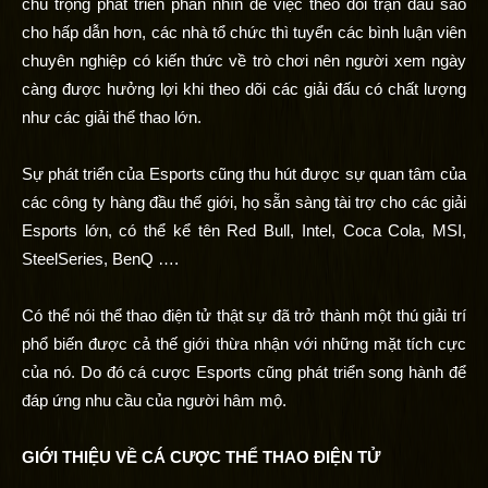
chú trọng phát triển phần nhìn để việc theo dõi trận đấu sao
cho hấp dẫn hơn, các nhà tổ chức thì tuyển các bình luận viên
chuyên nghiệp có kiến thức về trò chơi nên người xem ngày
càng được hưởng lợi khi theo dõi các giải đấu có chất lượng
như các giải thể thao lớn.
Sự phát triển của Esports cũng thu hút được sự quan tâm của
các công ty hàng đầu thế giới, họ sẵn sàng tài trợ cho các giải
Esports lớn, có thể kể tên Red Bull, Intel, Coca Cola, MSI,
SteelSeries, BenQ ….
Có thể nói thể thao điện tử thật sự đã trở thành một thú giải trí
phổ biến được cả thế giới thừa nhận với những mặt tích cực
của nó. Do đó cá cược Esports cũng phát triển song hành để
đáp ứng nhu cầu của người hâm mộ.
GIỚI THIỆU VỀ CÁ CƯỢC THỂ THAO ĐIỆN TỬ