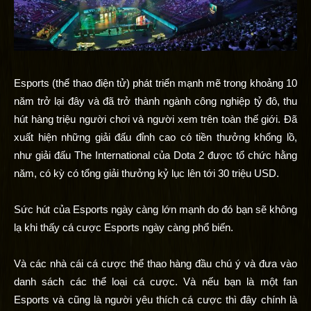
Tín
Esports (thể thao điện tử) phát triển mạnh mẽ trong khoảng 10
năm trở lại đây và đã trở thành ngành công nghiệp tỷ đô, thu
Hàng
hút hàng triệu người chơi và người xem trên toàn thế giới. Đã
xuất hiện những giải đấu đỉnh cao có tiền thưởng khổng lồ,
như giải đấu The International của Dota 2 được tổ chức hằng
Đầu
năm, có kỳ có tổng giải thưởng kỷ lục lên tới 30 triệu USD.
Sức hút của Esports ngày càng lớn mạnh do đó bạn sẽ không
Châu
lạ khi thấy cá cược Esports ngày càng phổ biến.
Và các nhà cái cá cược thể thao hàng đầu chú ý và đưa vào
Á
danh sách các thể loại cá cược. Và nếu bạn là một fan
Esports và cũng là người yêu thích cá cược thì đây chính là