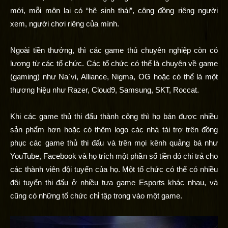
mới, mỗi môn lại có “hệ sinh thái”, cộng đồng riêng người
xem, người chơi riêng của mình.
Ngoài tiền thưởng, thì các game thủ chuyên nghiệp còn có
lương từ các tổ chức. Các tổ chức có thể là chuyên về game
(gaming) như Na`vi, Alliance, Nigma, OG hoặc có thể là một
thương hiệu như Razer, Cloud9, Samsung, SKT, Roccat.
Khi các game thủ thi đấu thành công thì họ bán được nhiều
sản phẩm hơn hoặc có thêm logo các nhà tài trợ trên đồng
phục các game thủ thi đấu và trên mọi kênh quảng bá như
YouTube, Facebook và họ trích một phần số tiền đó chi trả cho
các thành viên đội tuyển của họ. Một tổ chức có thể có nhiều
đội tuyển thi đấu ở nhiều tựa game Esports khác nhau, và
cũng có những tổ chức chỉ tập trong vào một game.