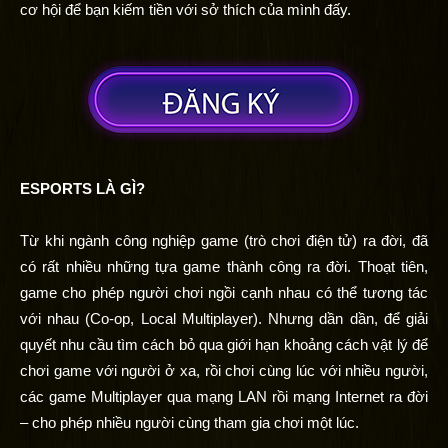
cơ hội để bạn kiếm tiền với sở thích của mình đấy.
ESPORTS LÀ GÌ?
Từ khi ngành công nghiệp game (trò chơi điện tử) ra đời, đã
có rất nhiều những tựa game thành công ra đời. Thoạt tiên,
game cho phép người chơi ngồi cạnh nhau có thể tương tác
với nhau (Co-op, Local Multiplayer). Nhưng dần dần, để giải
quyết nhu cầu tìm cách bỏ qua giới hạn khoảng cách vật lý để
chơi game với người ở xa, rồi chơi cùng lúc với nhiều người,
các game Multiplayer qua mạng LAN rồi mạng Internet ra đời
– cho phép nhiều người cùng tham gia chơi một lúc.