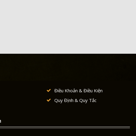
Điều Khoản & Điều Kiện
Quy Định & Quy Tắc
n