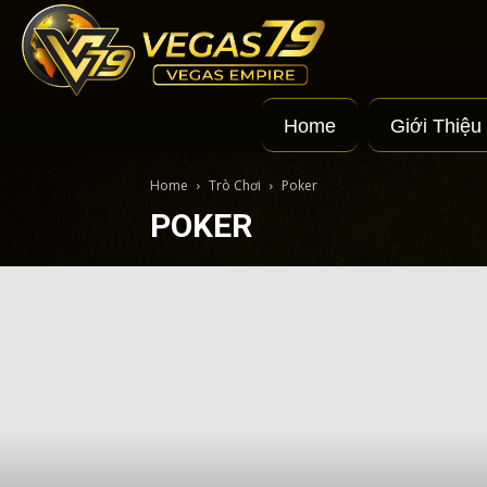
Vegas
Home
Giới Thiệu
Empire
Home
Trò Chơi
Poker
POKER
|
Nhà
Cái