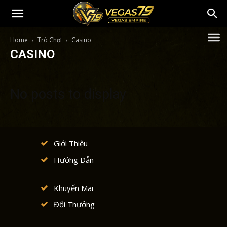
Vegas
Home
Trò Chơi
Casino
CASINO
Empire
No posts to display
|
Nhà
Giới Thiệu
Hướng Dẫn
Cái
Khuyến Mãi
Đổi Thưởng
Uy