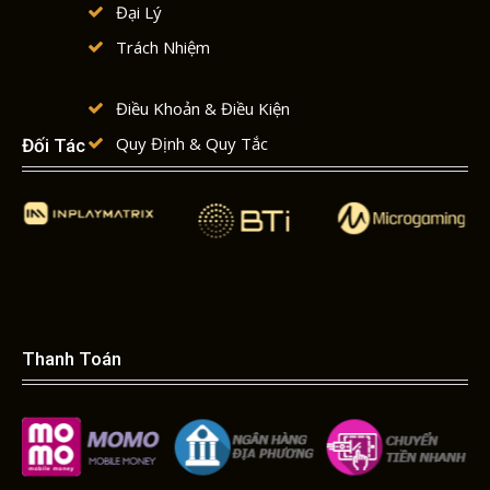
Đại Lý
Trách Nhiệm
Tín
Điều Khoản & Điều Kiện
Quy Định & Quy Tắc
Đối Tác
Hàng
Đầu
Châu
Thanh Toán
Á