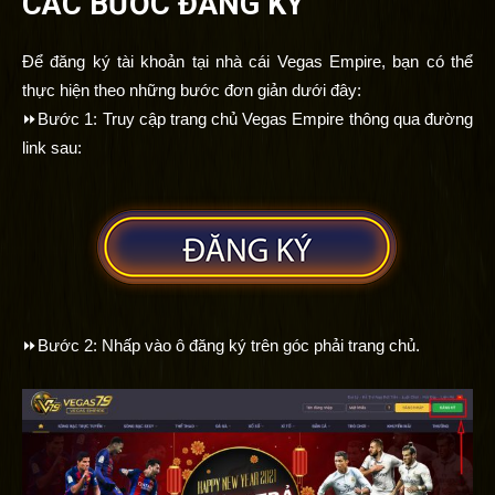
CÁC BƯỚC ĐĂNG KÝ
Để đăng ký tài khoản tại nhà cái Vegas Empire, bạn có thể
thực hiện theo những bước đơn giản dưới đây:
⏩Bước 1: Truy cập trang chủ Vegas Empire thông qua đường
link sau:
⏩Bước 2: Nhấp vào ô đăng ký trên góc phải trang chủ.