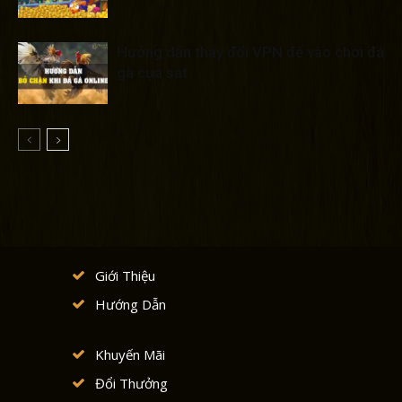
Hướng dẫn thay đổi VPN để vào chơi đá
gà cựa sắt
Giới Thiệu
Hướng Dẫn
Khuyến Mãi
Đổi Thưởng