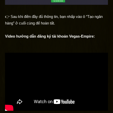
👉 Sau khi điền đầy đủ thông tin, bạn nhấp vào ô “Tạo ngân
hàng” ở cuối cùng để hoàn tất.
Video hướng dẫn đăng ký tài khoản Vegas-Empire: