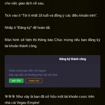
cho việc giao dịch về sau.
Tick vào ô “Tôi ít nhất 18 tuổi và đồng ý các điều khoản trên”.
Nhấp ô “Đăng ký” để hoàn tất.
Màn hình sẽ hiện thị thông báo Chúc mừng nếu bạn đăng ký
tài khoản thành công.
️🎯️🎯️🎯 Như vậy là bạn đã sở hữu một tài khoản cược trên
nhà cái Vegas-Empire!