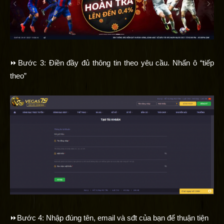
⏩Bước 3: Điền đầy đủ thông tin theo yêu cầu. Nhấn ô “tiếp
theo”
⏩Bước 4: Nhập đúng tên, email và sđt của bạn để thuận tiện