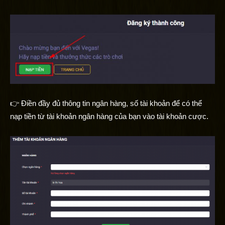
👉 Điền đầy đủ thông tin ngân hàng, số tài khoản để có thể
nạp tiền từ tài khoản ngân hàng của bạn vào tài khoản cược.