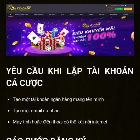
Tín
Hàng
YÊU CẦU KHI LẬP TÀI KHOẢN
Đầu
CÁ CƯỢC
Châu
Tạo một tài khoản ngân hàng mang tên mình
Tạo một email cá nhân
Máy tính hoặc điện thoại có thể kết nối internet
Á