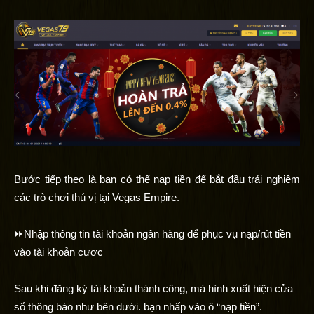
Bước tiếp theo là bạn có thể nạp tiền để bắt đầu trải nghiệm
các trò chơi thú vị tại Vegas Empire.
⏩Nhập thông tin tài khoản ngân hàng để phục vụ nạp/rút tiền
vào tài khoản cược
Sau khi đăng ký tài khoản thành công, mà hình xuất hiện cửa
sổ thông báo như bên dưới. bạn nhấp vào ô “nạp tiền”.