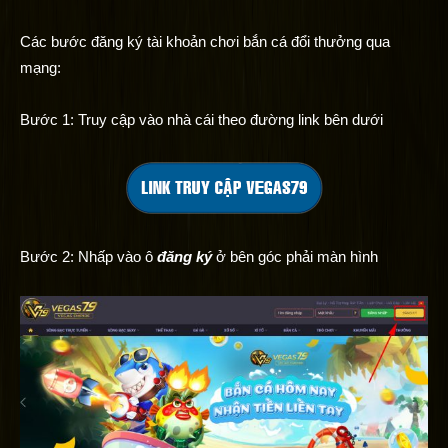
Các bước đăng ký tài khoản chơi bắn cá đổi thưởng qua
mạng:
Bước 1: Truy cập vào nhà cái theo đường link bên dưới
Bước 2: Nhấp vào ô
đăng ký
ở bên góc phải màn hình