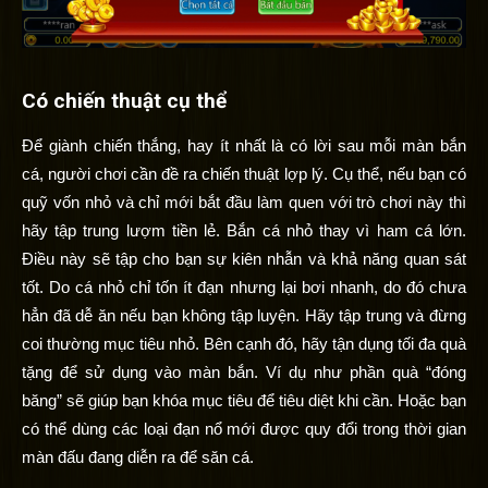
Có chiến thuật cụ thể
Để giành chiến thắng, hay ít nhất là có lời sau mỗi màn bắn
cá, người chơi cần đề ra chiến thuật lợp lý. Cụ thể, nếu bạn có
quỹ vốn nhỏ và chỉ mới bắt đầu làm quen với trò chơi này thì
hãy tập trung lượm tiền lẻ. Bắn cá nhỏ thay vì ham cá lớn.
Điều này sẽ tập cho bạn sự kiên nhẫn và khả năng quan sát
tốt. Do cá nhỏ chỉ tốn ít đạn nhưng lại bơi nhanh, do đó chưa
hẳn đã dễ ăn nếu bạn không tập luyện. Hãy tập trung và đừng
coi thường mục tiêu nhỏ. Bên cạnh đó, hãy tận dụng tối đa quà
tặng để sử dụng vào màn bắn. Ví dụ như phần quà “đóng
băng” sẽ giúp bạn khóa mục tiêu để tiêu diệt khi cần. Hoặc bạn
có thể dùng các loại đạn nổ mới được quy đổi trong thời gian
màn đấu đang diễn ra để săn cá.