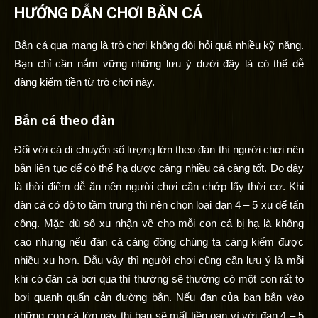
HƯỚNG DẪN CHƠI BẮN CÁ
Bắn cá qua mạng là trò chơi không đòi hỏi quá nhiều kỹ năng.
Bạn chỉ cần nắm vững những lưu ý dưới đây là có thể dễ
dàng kiếm tiền từ trò chơi này.
Bắn cá theo đàn
Đối với cá di chuyển số lượng lớn theo đàn thì người chơi nên
bắn liên tục để có thể hạ được càng nhiều cá càng tốt. Do đây
là thời điểm dễ ăn nên người chơi cần chớp lấy thời cơ. Khi
đàn cá có độ to tầm trung thì nên chọn loại đạn 4 – 5 xu để tấn
công. Mặc dù số xu nhận về cho mỗi con cá bị hạ là không
cao nhưng nếu đàn cá càng đông chúng ta càng kiếm được
nhiều xu hơn. Dẫu vậy thì người chơi cũng cần lưu ý là mỗi
khi có đàn cá bơi qua thì thường sẽ thường có một con rất to
bơi quanh quẩn cản đường bắn. Nếu đạn của bạn bắn vào
những con cá lớn này thì bạn sẽ mất tiền oan vì với đạn 4 – 5