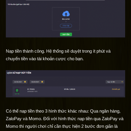
Nạp tiền thành công. Hệ thống sẽ duyệt trong ít phút và
chuyển tiền vào tài khoản cược cho bạn.
Có thể nạp tiền theo 3 hình thức khác nhau: Qua ngân hàng,
ZaloPay và Momo. Đối với hình thức nạp tiền qua ZaloPay và
Momo thì người chơi chỉ cần thực hiện 2 bước đơn giản là