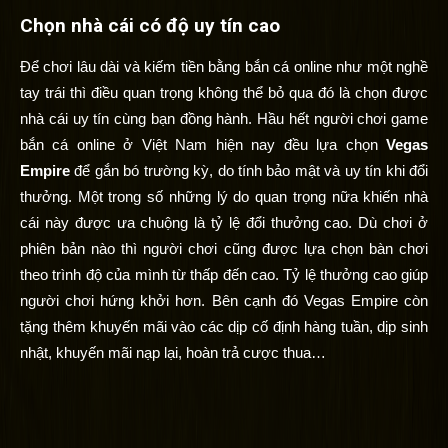
Chọn nhà cái có độ uy tín cao
Để chơi lâu dài và kiếm tiền bằng bắn cá online như một nghề
tay trái thì điều quan trọng không thể bỏ qua đó là chọn được
nhà cái uy tín cùng bạn đồng hành. Hầu hết người chơi game
bắn cá online ở Việt Nam hiện nay đều lựa chọn
Vegas
Empire
để gắn bó trường kỳ, do tính bảo mật và uy tín khi đổi
thưởng. Một trong số những lý do quan trọng nữa khiến nhà
cái này được ưa chuộng là tỷ lệ đổi thưởng cao. Dù chơi ở
phiên bản nào thì người chơi cũng được lựa chọn bàn chơi
theo trình độ của mình từ thấp đến cao. Tỷ lệ thưởng cao giúp
người chơi hứng khởi hơn. Bên cạnh đó Vegas Empire còn
tặng thêm khuyến mãi vào các dịp cố định hàng tuần, dịp sinh
nhật, khuyến mãi nạp lại, hoàn trả cược thua…