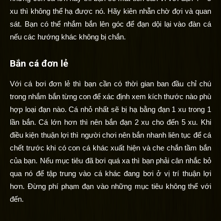
xu thì không thể hạ được nó. Hãy kiên nhẫn chờ đợi và quan
sát. Bạn có thể nhắm bắn lên góc để đạn dội lại vào đàn cá
nếu các hướng khác không bị chắn.
Bắn cá đơn lẻ
Với cá bơi đơn lẻ thì bạn cần có thời gian ban đầu chỉ chú
trong nhắm bắn từng con để xác định xem kích thước nào phù
hợp loại đạn nào. Cá nhỏ nhất sẽ bị hạ bằng đạn 1 xu trong 1
lần bắn. Cá lớn hơn thì nên bắn đạn 2 xu cho đến 5 xu. Khi
điều kiện thuận lợi thì người chơi nên bắn nhanh liên tục để cá
chết trước khi có con cá khác xuất hiện và che chắn tầm bắn
của bạn. Nếu mục tiêu đã bơi quá xa thì bạn phải cân nhắc bỏ
qua nó để tập trung vào cá khác đang bơi ở vị trí thuận lợi
hơn. Đừng phí phạm đạn vào những mục tiêu không thể với
đến.