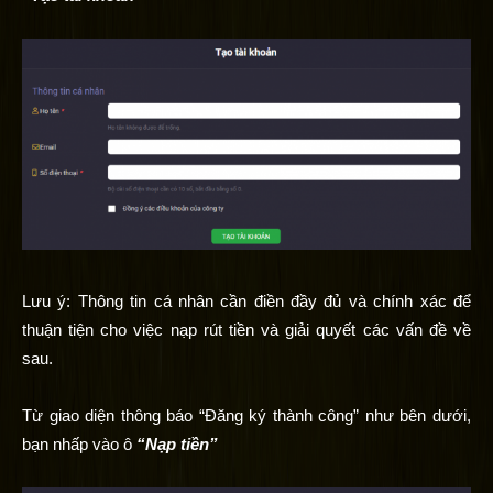
Lưu ý: Thông tin cá nhân cần điền đầy đủ và chính xác để
thuận tiện cho việc nạp rút tiền và giải quyết các vấn đề về
sau.
Từ giao diện thông báo “Đăng ký thành công” như bên dưới,
bạn nhấp vào ô
“Nạp tiền”