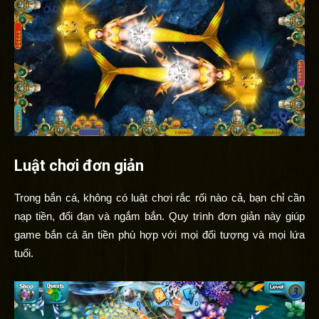
Luật chơi đơn giản
Trong bắn cá, không có luật chơi rắc rối nào cả, bạn chỉ cần
nạp tiền, đổi đạn và ngắm bắn. Quy trình đơn giản này giúp
game bắn cá ăn tiền phù hợp với mọi đối tượng và mọi lứa
tuổi.