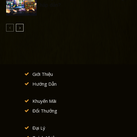
hấp dẫn?
Giới Thiệu
Hướng Dẫn
Khuyến Mãi
Đổi Thưởng
Đại Lý