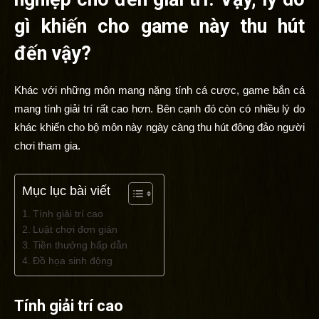
gì khiến cho game này thu hút
đến vậy?
Tín
Khác với những môn mang nặng tính cá cược, game bắn cá
Hàng
mang tính giải trí rất cao hơn. Bên cạnh đó còn có nhiều lý do
khác khiến cho bộ môn này ngày càng thu hút đông đảo người
chơi tham gia.
Đầu
Mục lục bài viết
Tính giải trí cao
Châu
Luật chơi đơn giản
Tiền thưởng hấp dẫn
Đồ họa sinh động
Á
Tính giải trí cao