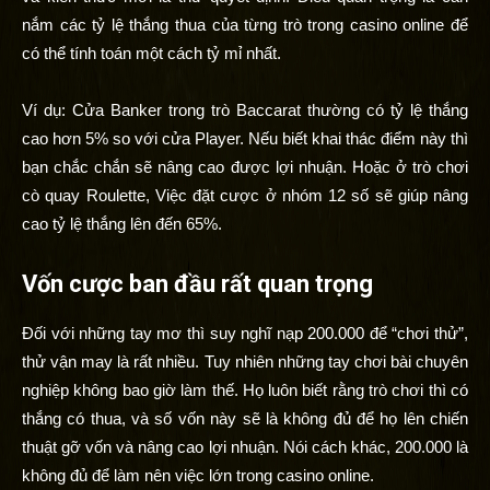
nắm các tỷ lệ thắng thua của từng trò trong casino online để
có thể tính toán một cách tỷ mỉ nhất.
Ví dụ: Cửa Banker trong trò Baccarat thường có tỷ lệ thắng
cao hơn 5% so với cửa Player. Nếu biết khai thác điểm này thì
bạn chắc chắn sẽ nâng cao được lợi nhuận. Hoặc ở trò chơi
cò quay Roulette, Việc đặt cược ở nhóm 12 số sẽ giúp nâng
cao tỷ lệ thắng lên đến 65%.
Vốn cược ban đầu rất quan trọng
Đối với những tay mơ thì suy nghĩ nạp 200.000 để “chơi thử”,
thử vận may là rất nhiều. Tuy nhiên những tay chơi bài chuyên
nghiệp không bao giờ làm thế. Họ luôn biết rằng trò chơi thì có
thắng có thua, và số vốn này sẽ là không đủ để họ lên chiến
thuật gỡ vốn và nâng cao lợi nhuận. Nói cách khác, 200.000 là
không đủ để làm nên việc lớn trong casino online.